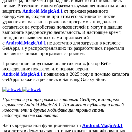
до месяца, после чего пропадали, и вместо них появлялись
новые. Возможно, таким образом злоумышленники пытались
защитить
Android.MagicAd.1
от преждевременного
обнаружения, сохранив при этом его активность: после
удаления из магазина троянские программы продолжают
оставаться на устройствах пользователей и могут и дальше
выполнять вредоносную деятельность. В настоящее время
ни одно из выявленных нами приложений
с
Android.MagicAd.1
не доступно для загрузки в каталоге
GetApps, а у распространявших их разработчиков перестали
появляться новые программы с трояном.
Проведенное вирусными аналитиками «Доктор Веб»
исследование показало, что первые версии
Android.MagicAd.1
появились в 2025 году и помимо каталога
GetApps также встречались в Samsung Galaxy Store.
Примеры игр и программ из каталога GetApps, в которых
скрывался Android.MagicAd.1. На момент публикации нашей
новости эти и другие модификации трояна стали
недоступны для скачивания
Часть вредоносной функциональности
Android.MagicAd.1
находится в dex-модулях, которые скрыты в зашифрованных