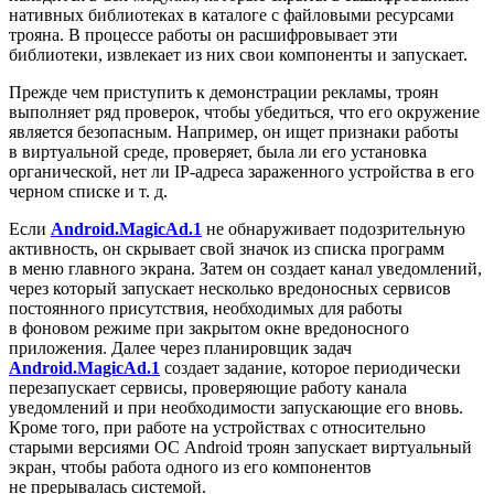
нативных библиотеках в каталоге с файловыми ресурсами
трояна. В процессе работы он расшифровывает эти
библиотеки, извлекает из них свои компоненты и запускает.
Прежде чем приступить к демонстрации рекламы, троян
выполняет ряд проверок, чтобы убедиться, что его окружение
является безопасным. Например, он ищет признаки работы
в виртуальной среде, проверяет, была ли его установка
органической, нет ли IP-адреса зараженного устройства в его
черном списке и т. д.
Если
Android.MagicAd.1
не обнаруживает подозрительную
активность, он скрывает свой значок из списка программ
в меню главного экрана. Затем он создает канал уведомлений,
через который запускает несколько вредоносных сервисов
постоянного присутствия, необходимых для работы
в фоновом режиме при закрытом окне вредоносного
приложения. Далее через планировщик задач
Android.MagicAd.1
создает задание, которое периодически
перезапускает сервисы, проверяющие работу канала
уведомлений и при необходимости запускающие его вновь.
Кроме того, при работе на устройствах с относительно
старыми версиями ОС Android троян запускает виртуальный
экран, чтобы работа одного из его компонентов
не прерывалась системой.