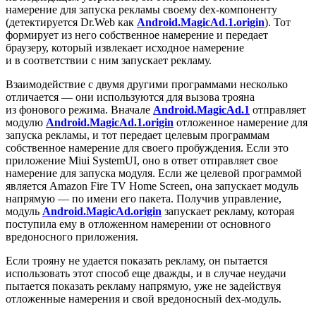
намерение для запуска рекламы своему dex-компоненту
(детектируется Dr.Web как
Android.MagicAd.1.origin
). Тот
формирует из него собственное намерение и передает
браузеру, который извлекает исходное намерение
и в соответствии с ним запускает рекламу.
Взаимодействие с двумя другими программами несколько
отличается — они используются для вызова трояна
из фонового режима. Вначале
Android.MagicAd.1
отправляет
модулю
Android.MagicAd.1.origin
отложенное намерение для
запуска рекламы, и тот передает целевым программам
собственное намерение для своего пробуждения. Если это
приложение Miui SystemUI, оно в ответ отправляет свое
намерение для запуска модуля. Если же целевой программой
является Amazon Fire TV Home Screen, она запускает модуль
напрямую — по имени его пакета. Получив управление,
модуль
Android.MagicAd.origin
запускает рекламу, которая
поступила ему в отложенном намерении от основного
вредоносного приложения.
Если трояну не удается показать рекламу, он пытается
использовать этот способ еще дважды, и в случае неудачи
пытается показать рекламу напрямую, уже не задействуя
отложенные намерения и свой вредоносный dex-модуль.