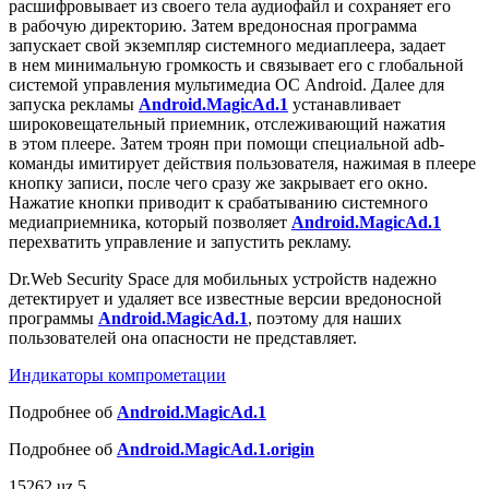
расшифровывает из своего тела аудиофайл и сохраняет его
в рабочую директорию. Затем вредоносная программа
запускает свой экземпляр системного медиаплеера, задает
в нем минимальную громкость и связывает его с глобальной
системой управления мультимедиа ОС Android. Далее для
запуска рекламы
Android.MagicAd.1
устанавливает
широковещательный приемник, отслеживающий нажатия
в этом плеере. Затем троян при помощи специальной adb-
команды имитирует действия пользователя, нажимая в плеере
кнопку записи, после чего сразу же закрывает его окно.
Нажатие кнопки приводит к срабатыванию системного
медиаприемника, который позволяет
Android.MagicAd.1
перехватить управление и запустить рекламу.
Dr.Web Security Space для мобильных устройств надежно
детектирует и удаляет все известные версии вредоносной
программы
Android.MagicAd.1
, поэтому для наших
пользователей она опасности не представляет.
Индикаторы компрометации
Подробнее об
Android.MagicAd.1
Подробнее об
Android.MagicAd.1.origin
15262
uz
5