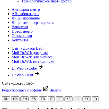
Технологическое партнерство
Антифрод-центр
АВ-лаборатория
Лицензирование
Лицензии и сертификаты
Вакансии
Пресс-центр
О компании
Контакты
Сайт «Доктор Веб»
Мой Dr.Web для дома
Мой Dr.Web для бизнеса
Мой Dr.Web по подписке
Dr.Web vxCube
Dr.Web FixIt!
Сайт «Доктор Веб»
Редактировать профиль
Выйти
RU
CN
EN
ES
FR
IT
JP
KZ
UZ
BY
ID