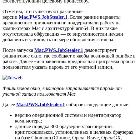
соответствующий целевому процессору.
Отметим, что существуют различные
версии
Mac.PWS.JobStealer.1
. Более ранние варианты
вредоносного приложения не поддерживали работу на
компьютерах Mac с архитектурой arm64. В них также
отсутствовала обфускация — ее вирусописатели начали
добавлять и усиливать по мере обновления стилера.
После запуска
Mac.PWS.JobStealer.1
демонстрирует
фишинговое окно, где сообщает о якобы возникшей ошибке в
работе. Для ее «исправления» вредоносная программа просит
пользователя указать пароль от его учетной записи.
Фишинговое окно, в котором запрашивается пароль от
учетной записи пользователя Mac
Далее
Mac.PWS.JobStealer.1
собирает следующие данные:
версию операционной системы и идентификатор
компьютера;
данные порядка 300 браузерных расширений-
криптокошельков, установленных в целевых браузерах
на базе Chomium (Chrome, Opera, Brave, OperaGX,