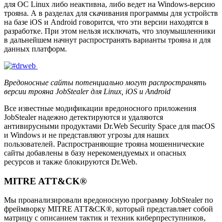
для ОС Linux либо неактивна, либо ведет на Windows-версию
трояна. А в разделах для скачивания программы для устройств
на базе iOS и Android говорится, что эти версии находятся в
разработке. При этом нельзя исключать, что злоумышленники
в дальнейшем начнут распространять варианты трояна и для
данных платформ.
Вредоносные сайты потенциально могут распространять
версии трояна JobStealer для Linux, iOS и Android
Все известные модификации вредоносного приложения
JobStealer надежно детектируются и удаляются
антивирусными продуктами Dr.Web Security Space для macOS
и Windows и не представляют угрозы для наших
пользователей. Распространяющие трояна мошеннические
сайты добавлены в базу нерекомендуемых и опасных
ресурсов и также блокируются Dr.Web.
MITRE ATT&CK®
Мы проанализировали вредоносную программу JobStealer по
фреймворку MITRE ATT&CK®, который представляет собой
матрицу с описанием тактик и техник киберпреступников,