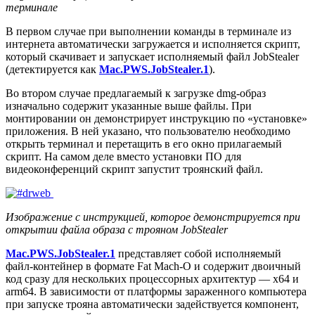
терминале
В первом случае при выполнении команды в терминале из
интернета автоматически загружается и исполняется скрипт,
который скачивает и запускает исполняемый файл JobStealer
(детектируется как
Mac.PWS.JobStealer.1
).
Во втором случае предлагаемый к загрузке dmg-образ
изначально содержит указанные выше файлы. При
монтировании он демонстрирует инструкцию по «установке»
приложения. В ней указано, что пользователю необходимо
открыть терминал и перетащить в его окно прилагаемый
скрипт. На самом деле вместо установки ПО для
видеоконференций скрипт запустит троянский файл.
Изображение с инструкцией, которое демонстрируется при
открытии файла образа с трояном JobStealer
Mac.PWS.JobStealer.1
представляет собой исполняемый
файл-контейнер в формате Fat Mach-O и содержит двоичный
код сразу для нескольких процессорных архитектур — x64 и
arm64. В зависимости от платформы зараженного компьютера
при запуске трояна автоматически задействуется компонент,