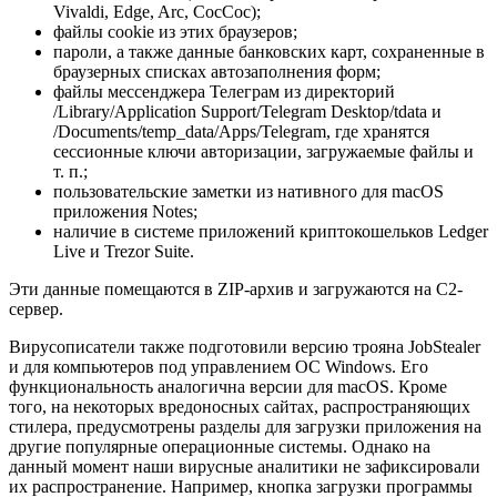
Vivaldi, Edge, Arc, CocCoc);
файлы cookie из этих браузеров;
пароли, а также данные банковских карт, сохраненные в
браузерных списках автозаполнения форм;
файлы мессенджера Телеграм из директорий
/Library/Application Support/Telegram Desktop/tdata
и
/Documents/temp_data/Apps/Telegram
, где хранятся
сессионные ключи авторизации, загружаемые файлы и
т. п.;
пользовательские заметки из нативного для macOS
приложения Notes;
наличие в системе приложений криптокошельков Ledger
Live и Trezor Suite.
Эти данные помещаются в ZIP-архив и загружаются на C2-
сервер.
Вирусописатели также подготовили версию трояна JobStealer
и для компьютеров под управлением ОС Windows. Его
функциональность аналогична версии для macOS. Кроме
того, на некоторых вредоносных сайтах, распространяющих
стилера, предусмотрены разделы для загрузки приложения на
другие популярные операционные системы. Однако на
данный момент наши вирусные аналитики не зафиксировали
их распространение. Например, кнопка загрузки программы