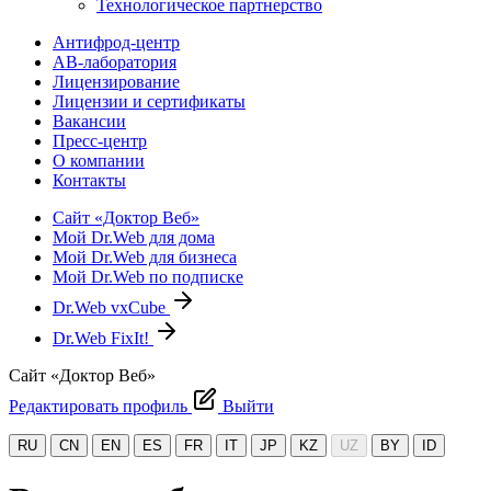
Технологическое партнерство
Антифрод-центр
АВ-лаборатория
Лицензирование
Лицензии и сертификаты
Вакансии
Пресс-центр
О компании
Контакты
Сайт «Доктор Веб»
Мой Dr.Web для дома
Мой Dr.Web для бизнеса
Мой Dr.Web по подписке
Dr.Web vxCube
Dr.Web FixIt!
Сайт «Доктор Веб»
Редактировать профиль
Выйти
RU
CN
EN
ES
FR
IT
JP
KZ
UZ
BY
ID