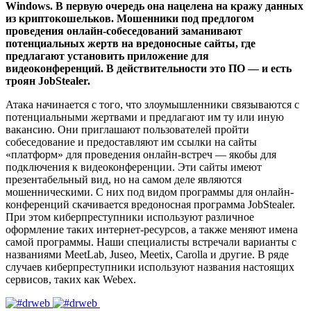
Windows. В первую очередь она нацелена на кражу данных
из криптокошельков. Мошенники под предлогом
проведения онлайн-собеседований заманивают
потенциальных жертв на вредоносные сайты, где
предлагают установить приложение для
видеоконференций. В действительности это ПО — и есть
троян JobStealer.
Атака начинается с того, что злоумышленники связываются с
потенциальными жертвами и предлагают им ту или иную
вакансию. Они приглашают пользователей пройти
собеседование и предоставляют им ссылки на сайты
«платформ» для проведения онлайн-встреч — якобы для
подключения к видеоконференции. Эти сайты имеют
презентабельный вид, но на самом деле являются
мошенническими. С них под видом программы для онлайн-
конференций скачивается вредоносная программа JobStealer.
При этом киберпреступники используют различное
оформление таких интернет-ресурсов, а также меняют имена
самой программы. Наши специалисты встречали варианты с
названиями MeetLab, Juseo, Meetix, Carolla и другие. В ряде
случаев киберпреступники используют названия настоящих
сервисов, таких как Webex.