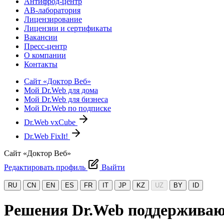
Антифрод-центр
АВ-лаборатория
Лицензирование
Лицензии и сертификаты
Вакансии
Пресс-центр
О компании
Контакты
Сайт «Доктор Веб»
Мой Dr.Web для дома
Мой Dr.Web для бизнеса
Мой Dr.Web по подписке
Dr.Web vxCube
Dr.Web FixIt!
Сайт «Доктор Веб»
Редактировать профиль
Выйти
RU
CN
EN
ES
FR
IT
JP
KZ
UZ
BY
ID
Решения Dr.Web поддерживают