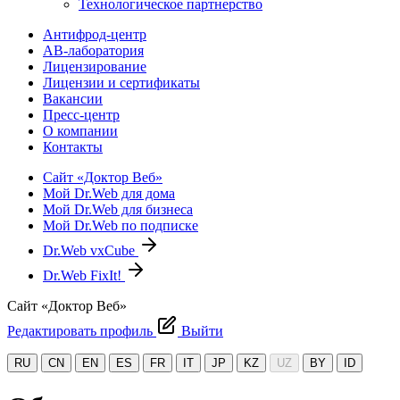
Технологическое партнерство
Антифрод-центр
АВ-лаборатория
Лицензирование
Лицензии и сертификаты
Вакансии
Пресс-центр
О компании
Контакты
Сайт «Доктор Веб»
Мой Dr.Web для дома
Мой Dr.Web для бизнеса
Мой Dr.Web по подписке
Dr.Web vxCube
Dr.Web FixIt!
Сайт «Доктор Веб»
Редактировать профиль
Выйти
RU
CN
EN
ES
FR
IT
JP
KZ
UZ
BY
ID