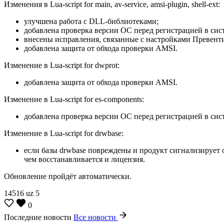
Изменения в Lua-script for main, av-service, amsi-plugin, shell-ext:
улучшена работа с DLL-библиотеками;
добавлена проверка версии ОС перед регистрацией в сист
внесены исправления, связанные с настройками Превент
добавлена защита от обхода проверки AMSI.
Изменение в Lua-script for dwprot:
добавлена защита от обхода проверки AMSI.
Изменение в Lua-script for es-components:
добавлена проверка версии ОС перед регистрацией в сист
Изменение в Lua-script for drwbase:
если базы drwbase повреждены и продукт сигнализирует о
чем восстанавливается и лицензия.
Обновление пройдёт автоматически.
14516
uz
5
0
Последние новости
Все новости