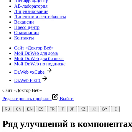
Антифрод-центр
АВ-лаборатория
Лицензирование
Лицензии и сертификаты
Вакансии
Пресс-центр
О компании
Контакты
Сайт «Доктор Веб»
Мой Dr.Web для дома
Мой Dr.Web для бизнеса
Мой Dr.Web по подписке
Dr.Web vxCube
Dr.Web FixIt!
Сайт «Доктор Веб»
Редактировать профиль
Выйти
RU
CN
EN
ES
FR
IT
JP
KZ
UZ
BY
ID
Ряд улучшений в компонентах D