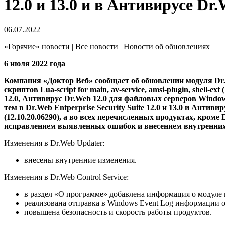
12.0 и 13.0 и в Антивирусе Dr
06.07.2022
«Горячие» новости | Все новости | Новости об обновлениях
6 июля 2022 года
Компания «Доктор Веб» сообщает об обновлении модуля Dr.We
скриптов Lua-script for main, av-service, amsi-plugin, shell-e
12.0, Антивирус Dr.Web 12.0 для файловых серверов Windows, 
тем в Dr.Web Entperprise Security Suite 12.0 и 13.0 и Анти
(12.10.20.06290), а во всех перечисленных продуктах, кроме Dr
исправлением выявленных ошибок и внесением внутренних
Изменения в Dr.Web Updater:
внесены внутренние изменения.
Изменения в Dr.Web Control Service:
в раздел «О программе» добавлена информация о модуле и
реализована отправка в Windows Event Log информации 
повышена безопасность и скорость работы продуктов.