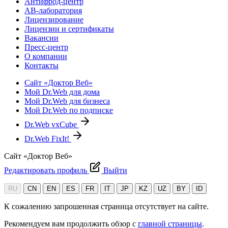
Антифрод-центр
АВ-лаборатория
Лицензирование
Лицензии и сертификаты
Вакансии
Пресс-центр
О компании
Контакты
Сайт «Доктор Веб»
Мой Dr.Web для дома
Мой Dr.Web для бизнеса
Мой Dr.Web по подписке
Dr.Web vxCube
Dr.Web FixIt!
Сайт «Доктор Веб»
Редактировать профиль
Выйти
RU
CN
EN
ES
FR
IT
JP
KZ
UZ
BY
ID
К сожалению запрошенная страница отсутствует на сайте.
Рекомендуем вам продолжить обзор с
главной страницы
.